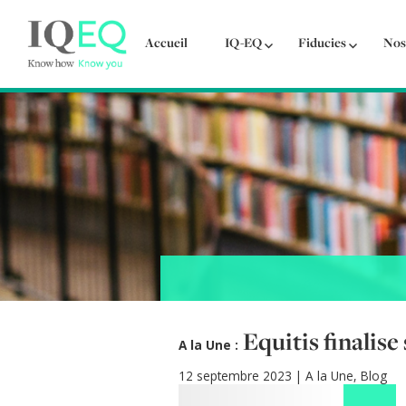
Accueil
IQ-EQ
Fiducies
Nos
Equitis finalis
A la Une :
12 septembre 2023
|
A la Une
,
Blog