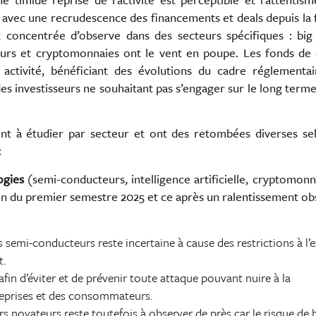
it avec une recrudescence des financements et deals depuis la 
 concentrée d’observe dans des secteurs spécifiques : big 
cteurs et cryptomonnaies ont le vent en poupe. Les fonds de
activité, bénéficiant des évolutions du cadre réglementai
s investisseurs ne souhaitant pas s’engager sur le long term
ont à étudier par secteur et ont des retombées diverses sel
:
ogies
(semi-conducteurs, intelligence artificielle, cryptomonn
 fin du premier semestre 2025 et ce après un ralentissement o
s semi-conducteurs reste incertaine à cause des restrictions à l’
t.
in d’éviter et de prévenir toute attaque pouvant nuire à la
reprises et des consommateurs.
rs novateurs reste toutefois à observer de près car le risque de 