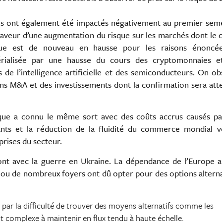
ces ont également été impactés négativement au premier sem
aveur d’une augmentation du risque sur les marchés dont le 
que est de nouveau en hausse pour les raisons énoncé
érialisée par une hausse du cours des cryptomonnaies e
 de l’intelligence artificielle et des semiconducteurs. On o
ns M&A et des investissements dont la confirmation sera at
tique a connu le même sort avec des coûts accrus causés pa
ants et la réduction de la fluidité du commerce mondial v
rises du secteur.
ront avec la guerre en Ukraine. La dépendance de l’Europe 
 ou de nombreux foyers ont dû opter pour des options altern
par la difficulté de trouver des moyens alternatifs comme les
t complexe à maintenir en flux tendu à haute échelle.