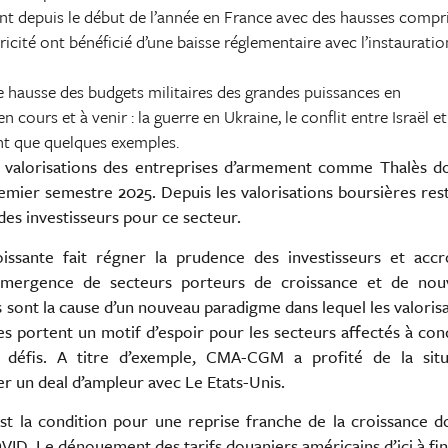
nt depuis le début de l’année en France avec des hausses compr
ricité ont bénéficié d’une baisse réglementaire avec l’instaurati
ne hausse des budgets militaires des grandes puissances en
 cours et à venir : la guerre en Ukraine, le conflit entre Israël e
ont que quelques exemples.
s valorisations des entreprises d’armement comme Thalès do
ier semestre 2025. Depuis les valorisations boursières res
 des investisseurs pour ce secteur.
roissante fait régner la prudence des investisseurs et accr
l’émergence de secteurs porteurs de croissance et de nouv
s sont la cause d’un nouveau paradigme dans lequel les valoris
les portent un motif d’espoir pour les secteurs affectés à con
défis. A titre d’exemple, CMA-CGM a profité de la situ
er un deal d’ampleur avec Le Etats-Unis.
est la condition pour une reprise franche de la croissance d
VID. Le dénouement des tarifs douaniers américains d’ici à fi