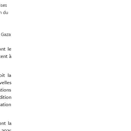
ises
on du
t Gaza
nt le
tent à
oit la
elles
ations
dition
ation
ont la
n 2025