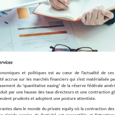
ervices
conomiques et politiques est au cœur de l’actualité de ces
ité accrue sur les marchés financiers qui s’est matérialisée p
ssement du ‘quantitative easing’ de la réserve fédérale amér
raduit par une hausse des taux directeurs et une contraction g
 veulent prudents et adoptent une posture attentiste.
grantes dans le monde du private equity où la contraction des
 timide reprise de l’activité est perceptible et l’attentis