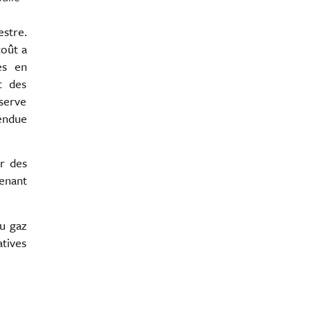
estre.
coût a
es en
t des
bserve
tendue
r des
enant
au gaz
atives