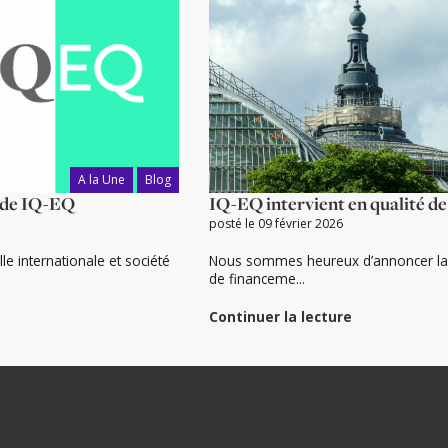
A la Une
Blog
n de IQ-EQ
IQ-EQ intervient en qualité de 
posté le 09 février 2026
le internationale et société
Nous sommes heureux d’annoncer la p
de financeme...
Continuer la lecture
de
« IQ-
EQ
intervient
en
qualité